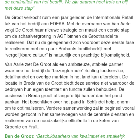
de continuïteit van het bedrijf. We zijn daarom heel trots en blij
met deze stap”
De Groot verkocht ruim een jaar geleden de Internationale Retail
tak van het bedrijf aan EDEKA. Met de overname van Van Aarle
volgt De Groot haar nieuwe strategie en maakt een eerste stap
om de schaalvergroting in AGF binnen de Groothandel te
realiseren. Dat nu de gelegenheid zich voordoet deze eerste fase
te realiseren met een puur Brabants familiebedrijf met
“vergelijkbare cultuur” is natuurlijk een prachtige bijkomstigheid.
Van Aarle ziet De Groot als een ambitieuze, stabiele partner
waarmee het bedrijf de “bezorgformule” richting foodservice,
detailhandel en overige markten in het land kan uitbreiden. De
locatie in Breda van de Groot biedt deze service niet waardoor de
bedrijven hun eigen identiteit en functie zullen behouden. De
business in Breda groeit al langere tijd harder dan het pand
aankan. Het beschikken over het pand in Schijndel helpt enorm
om te optimaliseren. Verdere samenwerking zal in beginsel vooral
worden gezocht in het samenvoegen van de centrale diensten en
realiseren van de noodzakelijke efficiëntie in de keten van
Groente en Fruit.
Ben de Groot
:
“Beschikbaarheid van kwalitatief en smakelijk